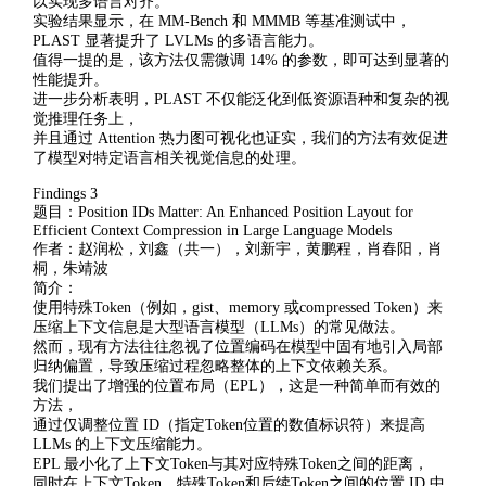
以实现多语言对齐。
实验结果显示，在 MM-Bench 和 MMMB 等基准测试中，
PLAST 显著提升了 LVLMs 的多语言能力。
值得一提的是，该方法仅需微调 14% 的参数，即可达到显著的
性能提升。
进一步分析表明，PLAST 不仅能泛化到低资源语种和复杂的视
觉推理任务上，
并且通过 Attention 热力图可视化也证实，我们的方法有效促进
了模型对特定语言相关视觉信息的处理。
Findings 3
题目：Position IDs Matter: An Enhanced Position Layout for
Efficient Context Compression in Large Language Models
作者：赵润松，刘鑫（共一），刘新宇，黄鹏程，肖春阳，肖
桐，朱靖波
简介：
使用特殊Token（例如，gist、memory 或compressed Token）来
压缩上下文信息是大型语言模型（LLMs）的常见做法。
然而，现有方法往往忽视了位置编码在模型中固有地引入局部
归纳偏置，导致压缩过程忽略整体的上下文依赖关系。
我们提出了增强的位置布局（EPL），这是一种简单而有效的
方法，
通过仅调整位置 ID（指定Token位置的数值标识符）来提高
LLMs 的上下文压缩能力。
EPL 最小化了上下文Token与其对应特殊Token之间的距离，
同时在上下文Token、特殊Token和后续Token之间的位置 ID 中