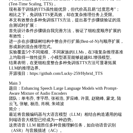
(Test-Time Scaling, TTS)，
现有基于训练的TTS虽性能优异，但代价高且易“过度思考”；
相比之下，免训练TTS更高效，却在复杂推理任务上受限。
本文有效整合多种免训练TTS方法，提出基于步骤级验证的混
合测试时扩展：
首先设计条件步骤级自我完善方法，验证了细粒度顺序扩展的
有效性；
进一步在步骤级树结构中整合并行扩展(Best-of-N)与顺序扩展，
形成新的混合推理范式。
实验覆盖5个不同规模、不同家族的LLMs，在3项复杂推理基准
上均取得一致性提升，小模型甚至能够超越RL增强模型。
结果表明，在更细粒度整合多种免训练TTS方法可显著拓展
LLM的推理边界。
开源项目：https://github.com/Lucky-259/Hybrid_TTS
Main 3
题目：Enhancing Speech Large Language Models with Prompt-
Aware Mixture of Audio Encoders
团队：单韦乔, 李宇昂, 张裕浩, 罗应峰, 许晨, 赵晓峰, 蒙龙, 陆
云飞, 张敏, 杨浩, 肖桐, 朱靖波
简介：
最近将音频编码器与大语言模型（LLM）相结合构造通用的端
到端语音大模型已经成为一种趋势。
这类语音 LLM 能胜任多种音频理解任务，如自动语音识别
（ASR）与音频描述（AC）。