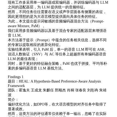
现有工作多采用单一编码器或双编码器，并训练编码器与 LLM
之间的适配器层，为 LLM 提供统一的音频特征。
然而，不同任务往往需要在语义或声学层面各有侧重的表征，
因此更理想的是为大语言模型提供面向具体任务的特征。
为此，本文提出提示词敏感的音频编码器混合方法（Prompt-
aware Mixture, PaM），
我们采用多音频编码器以及基于混合专家的适配器层来增强语
音 LLM。
本方法基于提示（Prompt）中蕴含的任务相关信息，选择不同
的专家以提取相应的差异化特征。
实验结果表明，引入 PaM 后，单一的语音 LLM 即可在 ASR、
说话人数验证（SNV）与 AC 等任务上超越所有单编码器语音
LLM 的最佳表现；
同时，基于更好的特征融合策略，PaM 也优于拼接、平均等朴
素的多编码器语音 LLM 基线方法。
Findings 1
题目：HEAL: A Hypothesis-Based Preference-Aware Analysis
Framework
团队：霍逸夫 王成龙 朱麒任 邢顺杰 肖桐 张春良 刘彤冉 朱靖
波
简介：
偏好优化方法，如DPO等，在大语言模型的对齐任务中取得了
显著成效。
然而，这类方法的评估通常仅依赖于单一输出，忽略了在实际