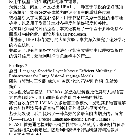
应用中模型可能生成的其他潜在结果。
为解决这一问题，本文提出 HEAL，一种基于假设的偏好感知
分析框架，将偏好对齐建模为假设空间中的重排序过程。
该框架引入了两类互补指标：用于评估序关系一致性的排序准
确率，以及用于衡量连续对齐程度的偏好强度相关性。
为支持此框架的评估流程，本文还构建了一个基于多样化指令
回应对构建的统一假设基准UniHypoBench。
通过基于HEAL框架进行的大量实验，本文深入探究了偏好学习
的内在机制，
并验证了现有的偏好学习方法不仅能有效捕捉由代理模型提供
的偏好信息，还能同时抑制负面样本的产生。
Findings 2
题目: Language-Specific Layer Matters: Efficient Multilingual
Enhancement for Large Vision-Language Models
团队: 范瑀纯 王仡麟 穆永誉 黄磊 李北 冯骁骋 肖桐 朱靖波
简介：
大型视觉语言模型（LVLMs）虽然在理解视觉信息与人类语言
方面表现出色，但仍面临多语言能力不平衡的挑战。
我们首次探究了 LVLMs 的多语言工作模式，发现其多语言理解
能力与模型浅层中语言特异神经元的激活有显著关联。
基于此发现，我们提出了一种高效的多语言能力增强的训练方
法——PLAST（Precise Language-specific Layer Tuning）。
PLAST 首先通过检测语言特异性神经元的激活，来识别与多语
言理解相关的特定层。随后利用翻译平行语料进行精准微调，