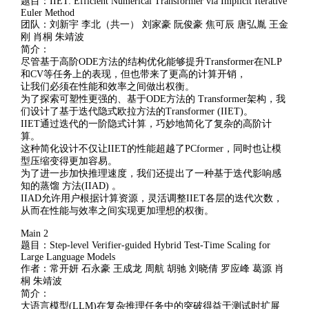
题目：IIET: Efficient Numerical Transformer via Implicit Iterative
Euler Method
团队：刘新宇 李北（共一） 刘家豪 阮俊豪 焦可辰 唐弘胤 王金
刚 肖桐 朱靖波
简介：
尽管基于高阶ODE方法的结构优化能够提升Transformer在NLP
和CV等任务上的表现，但也带来了更高的计算开销，
让我们必须在性能和效率之间做出权衡。
为了探索可塑性更强的、基于ODE方法的 Transformer架构，我
们设计了基于迭代隐式欧拉方法的Transformer (IIET)。
IIET通过迭代的一阶隐式计算，巧妙地简化了复杂的高阶计
算。
这种简化设计不仅让IIET的性能超越了PCformer，同时也让模
型压缩变得更加容易。
为了进一步加快推理速度，我们还提出了一种基于迭代影响感
知的蒸馏 方法(IIAD) 。
IIAD允许用户根据计算资源，灵活调整IIET各层的迭代次数，
从而在性能与效率之间实现更加理想的权衡。
Main 2
题目：Step-level Verifier-guided Hybrid Test-Time Scaling for
Large Language Models
作者：常开妍 石永豪 王成龙 周航 胡驰 刘晓倩 罗应峰 葛源 肖
桐 朱靖波
简介：
大语言模型(LLM)在复杂推理任务中的突破得益于测试时扩展