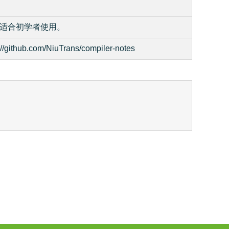
适合初学者使用。
/github.com/NiuTrans/compiler-notes