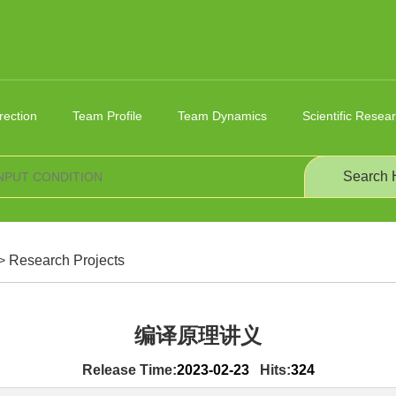
rection
Team Profile
Team Dynamics
Scientific Resea
>
Research Projects
编译原理讲义
Release Time:
2023-02-23
Hits:
324