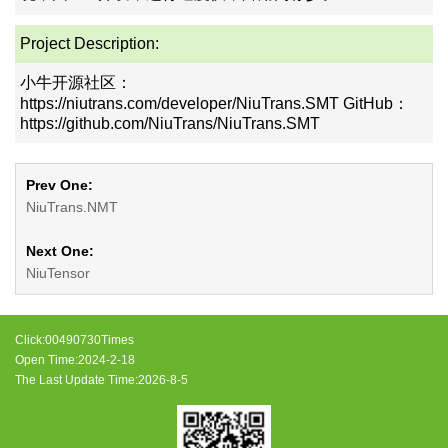
Project Description:
小牛开源社区：
https://niutrans.com/developer/NiuTrans.SMT GitHub：
https://github.com/NiuTrans/NiuTrans.SMT
Prev One:
NiuTrans.NMT
Next One:
NiuTensor
Click:
00490730
Times
Open Time:
2024
-
2
-
18
The Last Update Time:
2026
-
8
-
5